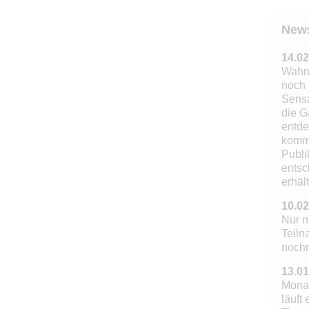
New
14.02
Wahns
noch 
Sensa
die G
entde
komm
Publi
entsc
erhält
10.02
Nur n
Teiln
noch
13.01
Mona
läuft