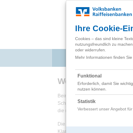
Direkt zum Inhalt
Mitmachen
Wer kann mitmach
Beim Kurzfilmwettbewerb von „jugen
Schüler der Klassen 1-13 mitmachen
die nicht mehr zur Schule gehen.
Die Filme können als Einzelarbeit o
Klasse oder der Film-AG – erstellt 