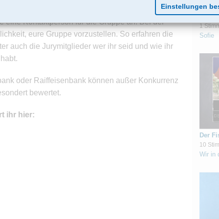
ht größer als 500 MB ist. Wenn ihr euch als Gruppe
We mad
e eine Kontaktperson für die Gruppe an. Bei der
1 Stim
lichkeit, eure Gruppe vorzustellen. So erfahren die
Sofie
r auch die Jurymitglieder wer ihr seid und wie ihr
 habt.
sbank oder Raiffeisenbank können außer Konkurrenz
esondert bewertet.
 ihr hier:
Der Fi
10 Sti
Wir in 