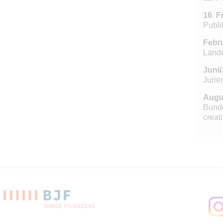
16. F
Publi
Febru
Land
Juni/
Jurie
Augu
Bunde
creati