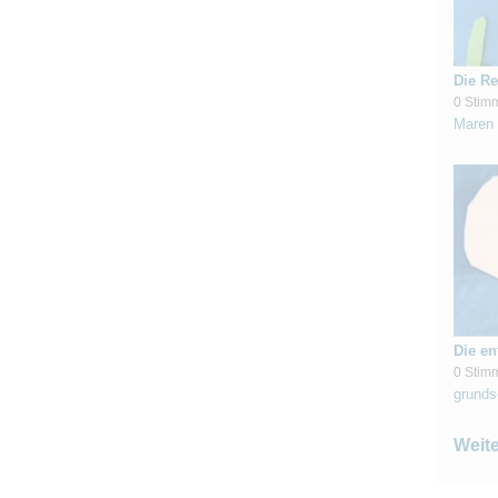
Die Re
0 Stim
Maren 
Die en
0 Stim
grunds
Weit