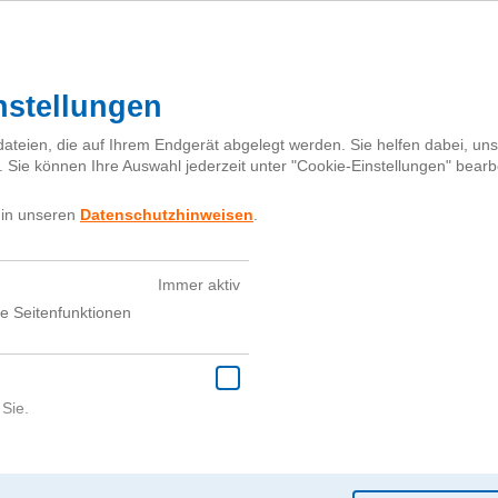
Starterpaket
Abstimmen
en
Kurz
d creativ“ können ab sofort alle Schülerinnen und
 sowie Jugendliche bis einschließlich 20 Jahre,
der als Gemeinschaftsprojekt – mit Freunden, der
werden. Wichtig ist nur, dass der Film im Format MP4