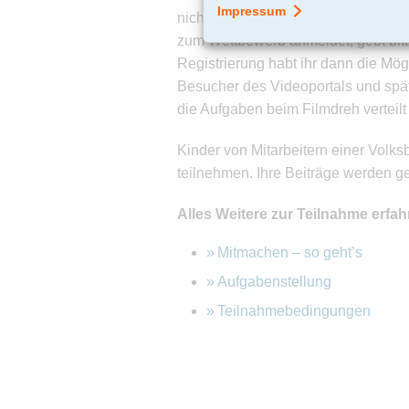
nicht länger als 10 Minuten und nic
zum Wettbewerb anmeldet, gebt bitt
Registrierung habt ihr dann die Mög
Besucher des Videoportals und späte
die Aufgaben beim Filmdreh verteilt
Kinder von Mitarbeitern einer Volk
teilnehmen. Ihre Beiträge werden g
Alles Weitere zur Teilnahme erfahrt
Mitmachen – so geht’s
Aufgabenstellung
Teilnahmebedingungen