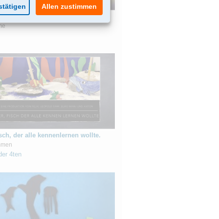
e this mess, now we have to fix it.
me
sch, der alle kennenlernen wollte.
mmen
der 4ten