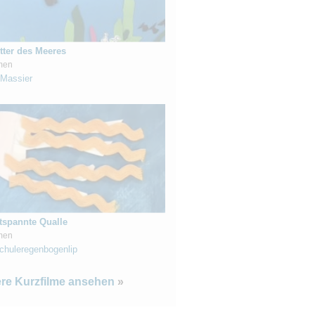
tter des Meeres
men
Massier
tspannte Qualle
men
chuleregenbogenlip
ere Kurzfilme ansehen