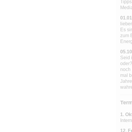
Tipps
Media
01.01
liebe
Es si
zum E
Energi
05.10
Seid 
oder?
noch 
mal b
Jahre
wahre
Term
1. Ok
Inter
12. F