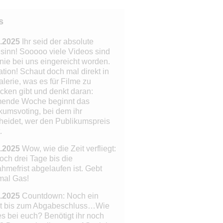
s
.2025
Ihr seid der absolute
inn! Sooooo viele Videos sind
nie bei uns eingereicht worden.
tion!
Schaut doch mal direkt in
alerie, was es für Filme zu
cken gibt und denkt daran:
ende Woche beginnt das
kumsvoting, bei dem ihr
heidet, wer den Publikumspreis
.
.2025
Wow, wie die Zeit verfliegt:
och drei Tage bis die
ahmefrist abgelaufen ist. Gebt
mal Gas!
.2025
Countdown: Noch ein
t bis zum Abgabeschluss…Wie
 es bei euch? Benötigt ihr noch