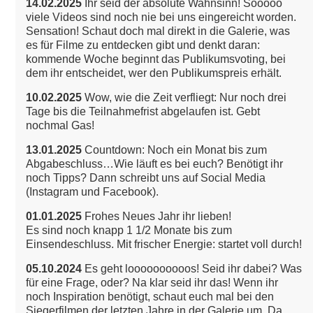
14.02.2025
Ihr seid der absolute Wahnsinn! Sooooo
viele Videos sind noch nie bei uns eingereicht worden.
Sensation!
Schaut doch mal direkt in die Galerie, was
es für Filme zu entdecken gibt und denkt daran:
kommende Woche beginnt das Publikumsvoting, bei
dem ihr entscheidet, wer den Publikumspreis erhält.
10.02.2025
Wow, wie die Zeit verfliegt: Nur noch drei
Tage bis die Teilnahmefrist abgelaufen ist. Gebt
nochmal Gas!
13.01.2025
Countdown: Noch ein Monat bis zum
Abgabeschluss…Wie läuft es bei euch? Benötigt ihr
noch Tipps? Dann schreibt uns auf Social Media
(Instagram und Facebook).
01.01.2025
Frohes Neues Jahr ihr lieben!
Es sind noch knapp 1 1/2 Monate bis zum
Einsendeschluss. Mit frischer Energie: startet voll durch!
05.10.2024
Es geht loooooooooos! Seid ihr dabei? Was
für eine Frage, oder? Na klar seid ihr das!
Wenn ihr
noch Inspiration benötigt, schaut euch mal bei den
Siegerfilmen der letzten Jahre in der Galerie um. Da