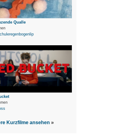
nzende Qualle
men
chuleregenbogenlip
ucket
mmen
oss
ere Kurzfilme ansehen