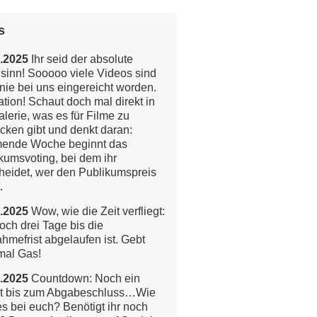
s
.2025
Ihr seid der absolute
inn! Sooooo viele Videos sind
nie bei uns eingereicht worden.
tion!
Schaut doch mal direkt in
alerie, was es für Filme zu
cken gibt und denkt daran:
ende Woche beginnt das
kumsvoting, bei dem ihr
heidet, wer den Publikumspreis
.
.2025
Wow, wie die Zeit verfliegt:
och drei Tage bis die
ahmefrist abgelaufen ist. Gebt
mal Gas!
.2025
Countdown: Noch ein
t bis zum Abgabeschluss…Wie
 es bei euch? Benötigt ihr noch