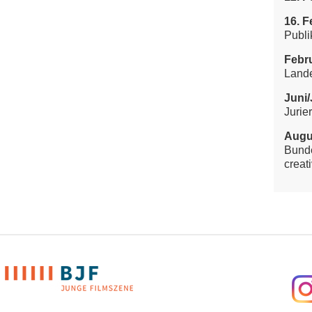
16. F
Publi
Febru
Land
Juni/
Jurie
Augu
Bunde
creati