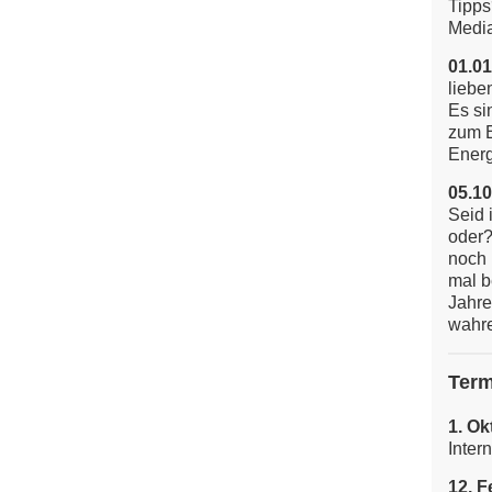
Tipps
Media
01.01
liebe
Es si
zum E
Energi
05.10
Seid 
oder?
noch 
mal b
Jahre
wahre
Term
1. Ok
Inter
12. F