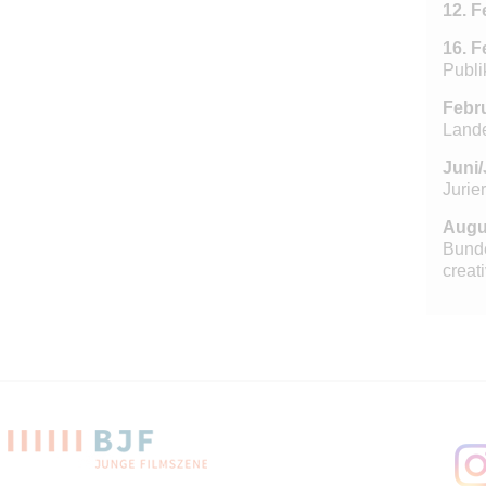
12. F
16. F
Publi
Febru
Land
Juni/
Jurie
Augu
Bunde
creati