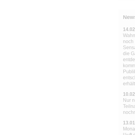
New
14.02
Wahns
noch 
Sensa
die G
entde
komm
Publi
entsc
erhält
10.02
Nur n
Teiln
noch
13.01
Mona
läuft