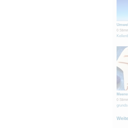
Umwel
0 Stim
Kellen
Meere
0 Stim
grunds
Weit