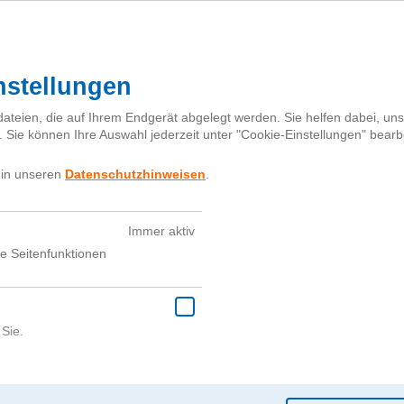
Starterpaket
Abstimmen
Kurz
►