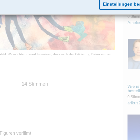
Ein St
0 Stim
Amelie
aubild. Wir möchten darauf hinweisen, dass nach der Aktivierung Daten an den
14
Stimmen
Wie is
bestel
0 Stim
arikus
Figuren verfilmt