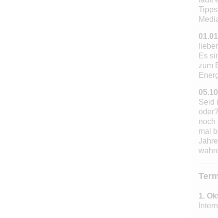
Tipps
Media
01.01
liebe
Es si
zum E
Energi
05.10
Seid 
oder?
noch 
mal b
Jahre
wahre
Term
1. Ok
Inter