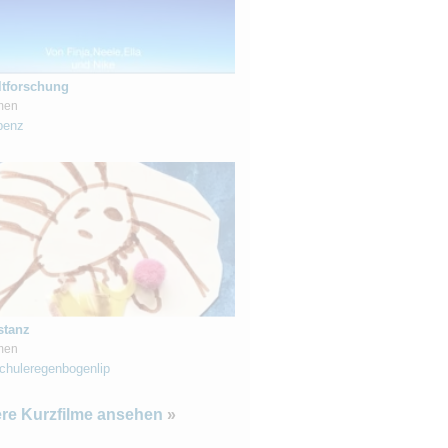
tforschung
men
benz
stanz
men
chuleregenbogenlip
ere Kurzfilme ansehen