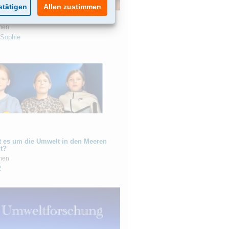
reit mit unerwarteter Wendung
men
Sophie
t es um die Umwelt in den Meeren
lt?
men
2