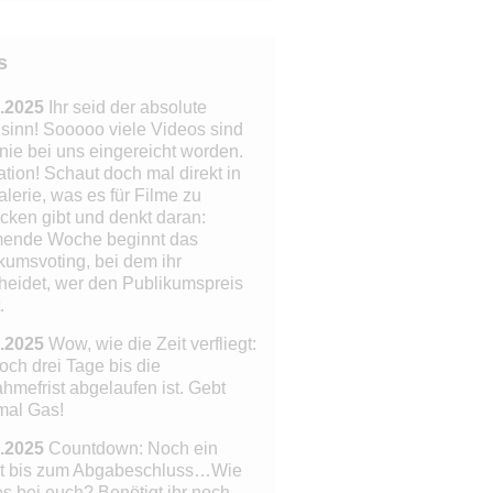
s
.2025
Ihr seid der absolute
inn! Sooooo viele Videos sind
nie bei uns eingereicht worden.
tion!
Schaut doch mal direkt in
alerie, was es für Filme zu
cken gibt und denkt daran:
ende Woche beginnt das
kumsvoting, bei dem ihr
heidet, wer den Publikumspreis
.
.2025
Wow, wie die Zeit verfliegt:
och drei Tage bis die
ahmefrist abgelaufen ist. Gebt
mal Gas!
.2025
Countdown: Noch ein
t bis zum Abgabeschluss…Wie
 es bei euch? Benötigt ihr noch