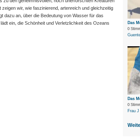
s zu den geheimnisvollen, noch unerforschten Kreaturen
t zeigen wir, wie faszinierend, artenreich und gleichzeitig
egt dazu an, über die Bedeutung von Wasser für das
Das Me
ädt ein, die Schönheit und Verletzlichkeit des Ozeans
0 Stim
Guente
Das M
0 Stim
Frau J
Weit