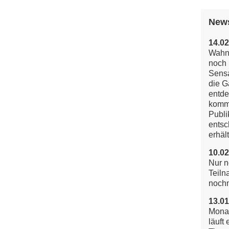
New
14.02
Wahns
noch 
Sensa
die G
entde
komm
Publi
entsc
erhält
10.02
Nur n
Teiln
noch
13.01
Mona
läuft