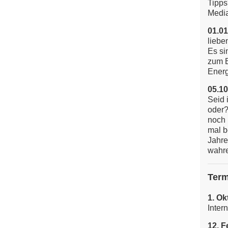
Tipps
Media
01.01
liebe
Es si
zum E
Energi
05.10
Seid 
oder?
noch 
mal b
Jahre
wahre
Term
1. Ok
Inter
12. F