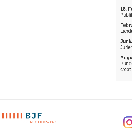
16. F
Publi
Febru
Land
Juni/
Jurie
Augu
Bunde
creati