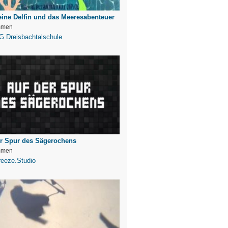
eine Delfin und das Meeresabenteuer
mmen
G Dreisbachtalschule
er Spur des Sägerochens
mmen
eeze.Studio