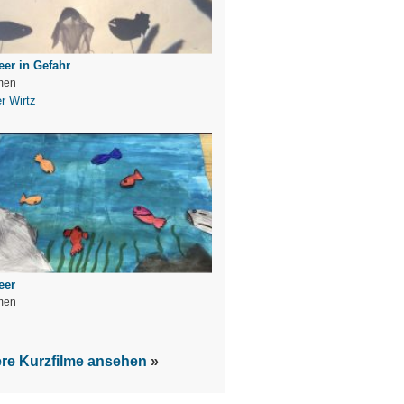
er in Gefahr
men
r Wirtz
eer
men
ere Kurzfilme ansehen