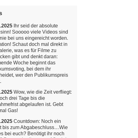
s
.2025
Ihr seid der absolute
inn! Sooooo viele Videos sind
nie bei uns eingereicht worden.
tion!
Schaut doch mal direkt in
alerie, was es für Filme zu
cken gibt und denkt daran:
ende Woche beginnt das
kumsvoting, bei dem ihr
heidet, wer den Publikumspreis
.
.2025
Wow, wie die Zeit verfliegt:
och drei Tage bis die
ahmefrist abgelaufen ist. Gebt
mal Gas!
.2025
Countdown: Noch ein
t bis zum Abgabeschluss…Wie
 es bei euch? Benötigt ihr noch