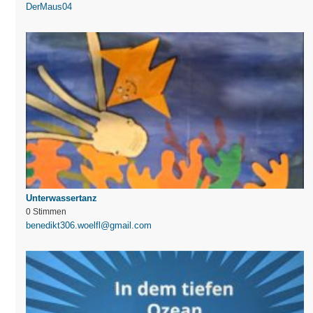
DerMaus04
Unterwassertanz
0 Stimmen
benedikt306.woelfl@gmail.com