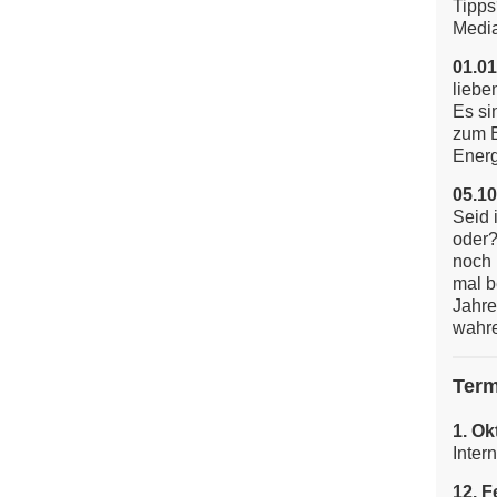
Tipps
Media
01.01
liebe
Es si
zum E
Energi
05.10
Seid 
oder?
noch 
mal b
Jahre
wahre
Term
1. Ok
Inter
12. F