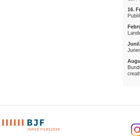
16. F
Publi
Febru
Land
Juni/
Jurie
Augu
Bunde
creati