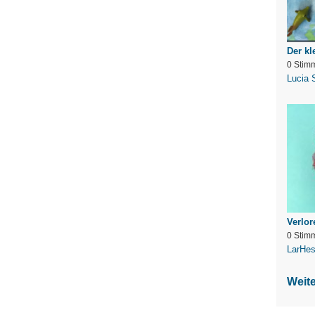
Der kl
0 Stim
Lucia 
Verlor
0 Stim
LarHe
Weit