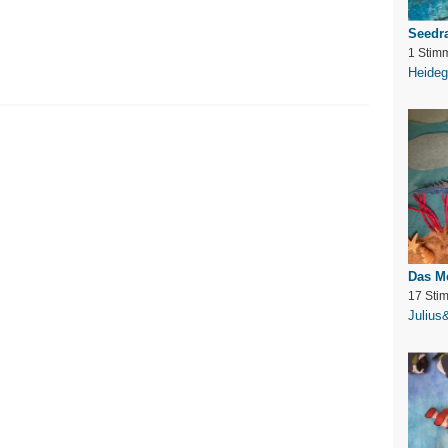
Seedr
1 Stim
Heideg
Das M
17 Sti
Julius