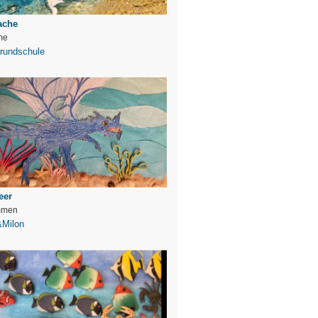
ache
me
rundschule
eer
mmen
&Milon