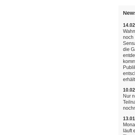
New
14.02
Wahns
noch 
Sensa
die G
entde
komm
Publi
entsc
erhält
10.02
Nur n
Teiln
noch
13.01
Mona
läuft