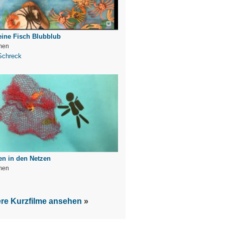
eine Fisch Blubblub
men
Schreck
en in den Netzen
men
s
ere Kurzfilme ansehen