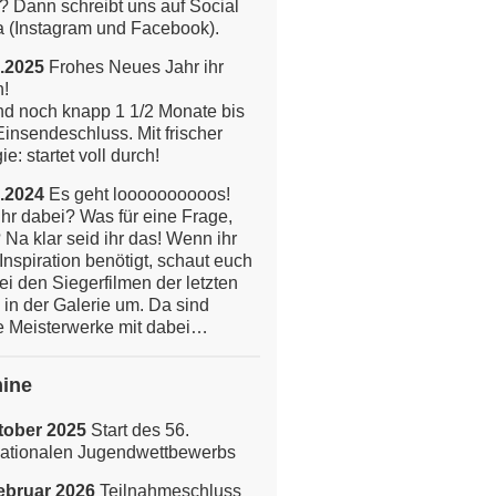
? Dann schreibt uns auf Social
 (Instagram und Facebook).
.2025
Frohes Neues Jahr ihr
n!
nd noch knapp 1 1/2 Monate bis
insendeschluss. Mit frischer
e: startet voll durch!
.2024
Es geht loooooooooos!
ihr dabei? Was für eine Frage,
 Na klar seid ihr das!
Wenn ihr
Inspiration benötigt, schaut euch
ei den Siegerfilmen der letzten
 in der Galerie um. Da sind
 Meisterwerke mit dabei…
ine
tober 2025
Start des 56.
nationalen Jugendwettbewerbs
ebruar 2026
Teilnahmeschluss