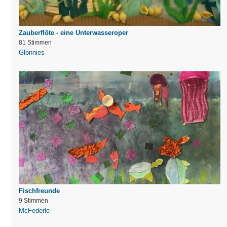
Zauberflöte - eine Unterwasseroper
81 Stimmen
Glonnies
Fischfreunde
9 Stimmen
McFederle