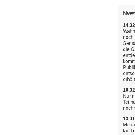
New
14.02
Wahns
noch 
Sensa
die G
entde
komm
Publi
entsc
erhält
10.02
Nur n
Teiln
noch
13.01
Mona
läuft