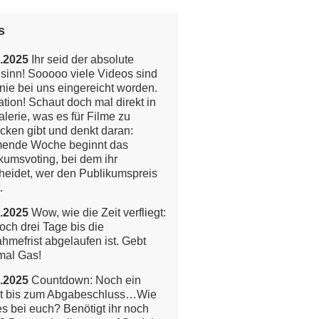
s
.2025
Ihr seid der absolute
inn! Sooooo viele Videos sind
nie bei uns eingereicht worden.
tion!
Schaut doch mal direkt in
alerie, was es für Filme zu
cken gibt und denkt daran:
ende Woche beginnt das
kumsvoting, bei dem ihr
heidet, wer den Publikumspreis
.
.2025
Wow, wie die Zeit verfliegt:
och drei Tage bis die
ahmefrist abgelaufen ist. Gebt
mal Gas!
.2025
Countdown: Noch ein
t bis zum Abgabeschluss…Wie
 es bei euch? Benötigt ihr noch