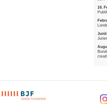
16. F
Publi
Febru
Land
Juni/
Jurie
Augu
Bunde
creati