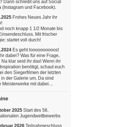
? Dann schreibt uns auf Social
 (Instagram und Facebook).
.2025
Frohes Neues Jahr ihr
n!
nd noch knapp 1 1/2 Monate bis
insendeschluss. Mit frischer
e: startet voll durch!
.2024
Es geht loooooooooos!
ihr dabei? Was für eine Frage,
 Na klar seid ihr das!
Wenn ihr
Inspiration benötigt, schaut euch
ei den Siegerfilmen der letzten
 in der Galerie um. Da sind
 Meisterwerke mit dabei…
ine
tober 2025
Start des 56.
nationalen Jugendwettbewerbs
ebruar 2026
Teilnahmeschluss