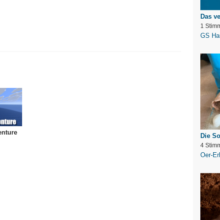
Das ve
1 Stim
GS Hau
nture
Die S
4 Stim
Oer-Er