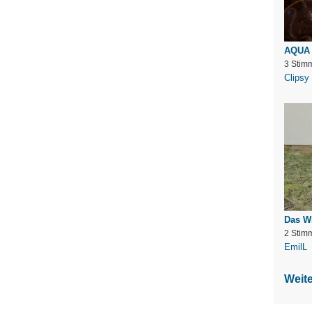
AQUA
3 Stim
Clipsy
Das Wr
2 Stim
EmilL
Weit