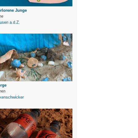
rlorene Junge
me
sen a.d.Z.
orge
men
kenschwicker