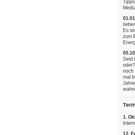
Tipps
Media
01.01
liebe
Es si
zum E
Energi
05.10
Seid 
oder?
noch 
mal b
Jahre
wahre
Term
1. Ok
Inter
12. F