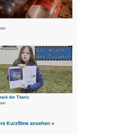
men
ack der Titanic
men
ere Kurzfilme ansehen