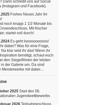
? Dann schreibt uns auf Social
 (Instagram und Facebook).
.2025
Frohes Neues Jahr ihr
n!
nd noch knapp 1 1/2 Monate bis
insendeschluss. Mit frischer
e: startet voll durch!
.2024
Es geht loooooooooos!
ihr dabei? Was für eine Frage,
 Na klar seid ihr das!
Wenn ihr
Inspiration benötigt, schaut euch
ei den Siegerfilmen der letzten
 in der Galerie um. Da sind
 Meisterwerke mit dabei…
ine
tober 2025
Start des 56.
nationalen Jugendwettbewerbs
ebruar 2026
Teilnahmeschluss