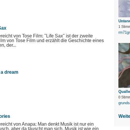
Unter
1 Stim
Sax
rm71g
reicht von Tose Film: "Life Sax" ist der zweite
ilm von Tose Film und erzählt die Geschichte eines
n, der...
d a dream
Quall
0 Stim
grunds
ries
Weit
reicht von Anapa: Man denkt Musik ist nur ein
sch, aber da täuscht man sich. Musik ist wie ein