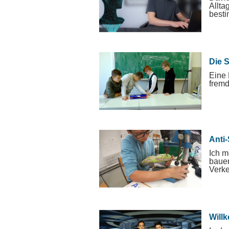
Allta
besti
Die 
Eine 
fremd
Anti
Ich m
bauen
Verke
Will