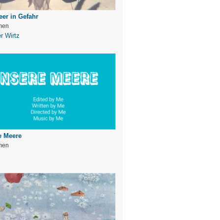
er in Gefahr
men
r Wirtz
e Meere
men