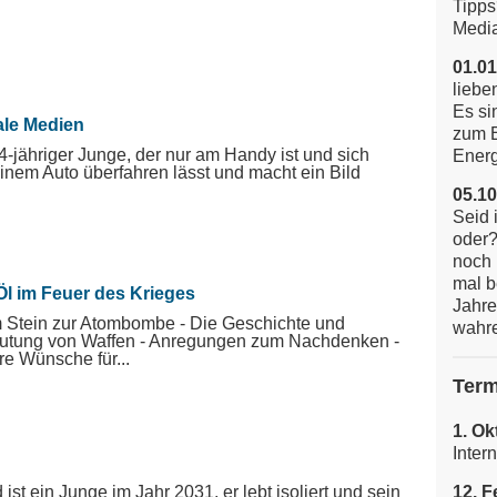
Tipps
Media
01.01
liebe
Es si
ale Medien
zum E
4-jähriger Junge, der nur am Handy ist und sich
Energi
inem Auto überfahren lässt und macht ein Bild
05.10
Seid 
oder?
noch 
mal b
Öl im Feuer des Krieges
Jahre
 Stein zur Atombombe - Die Geschichte und
wahre
utung von Waffen - Anregungen zum Nachdenken -
e Wünsche für...
Term
1. Ok
Inter
 ist ein Junge im Jahr 2031, er lebt isoliert und sein
12. F