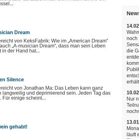
ssel...
New
14.02
Wahns
ician Dream
noch 
reicht von KeksFabrik: Wie im „American Dream“
Sensa
 auch „A-musician Dream“, dass man sein Leben
t in der Hand hat...
die G
entde
komm
Publi
entsc
en Silence
erhält
reicht von Jonathan Ma: Das Leben kann ganz
10.02
 langweilig und deprimierend sein. Jeden Tag das
. Für einige scheint...
Nur n
Teiln
noch
13.01
ein gehabt!
Mona
läuft