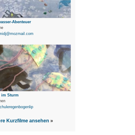
wasser-Abenteuer
me
midj@mozmail.com
e im Sturm
men
chuleregenbogenlip
ere Kurzfilme ansehen