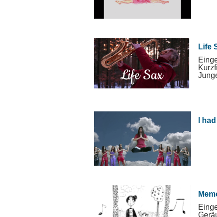
Life 
Einge
Kurzf
Junge
I ha
Memo
Einge
Geräu