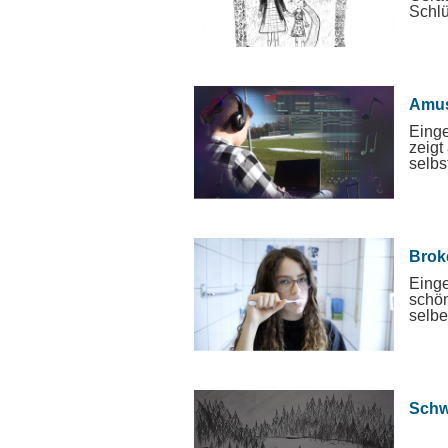
Schlü
Amus
Einge
zeigt
selbs
Brok
Einge
schön
selbe
Schw