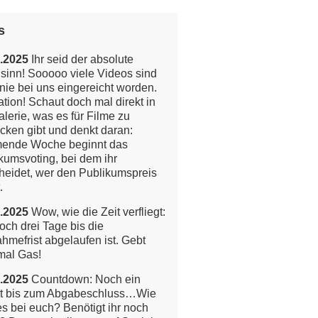
s
.2025
Ihr seid der absolute
inn! Sooooo viele Videos sind
nie bei uns eingereicht worden.
tion!
Schaut doch mal direkt in
alerie, was es für Filme zu
cken gibt und denkt daran:
ende Woche beginnt das
kumsvoting, bei dem ihr
heidet, wer den Publikumspreis
.
.2025
Wow, wie die Zeit verfliegt:
och drei Tage bis die
ahmefrist abgelaufen ist. Gebt
mal Gas!
.2025
Countdown: Noch ein
t bis zum Abgabeschluss…Wie
 es bei euch? Benötigt ihr noch