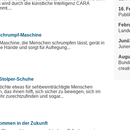
g wird durch die künstliche Intelligenz CARA
mmt....
16. F
Publi
Febru
Land
Schrumpf-Maschine
Juni/
Maschine, die Menschen schrumpfen lässt, gerät in
Jurie
e Hände und sorgt für Aufregung...
Augu
Bunde
creati
-Stolper-Schuhe
öchte etwas für sehbeeinträchtigte Menschen
, das ihnen hilft, sich sicher zu bewegen, sich im
hr zurechtzufinden und sogar...
kommen in der Zukunft