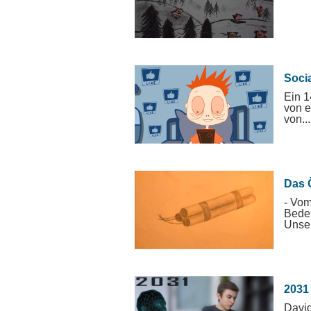
Soci
Ein 1
von e
von...
Das 
- Vom
Bede
Unser
2031
David