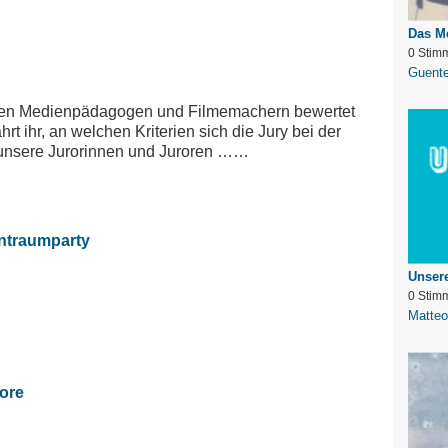
Das Me
0 Stim
Guente
enen Medienpädagogen und Filmemachern bewertet
rt ihr, an welchen Kriterien sich die Jury bei der
d unsere Jurorinnen und Juroren ……
ntraumparty
Unser
0 Stim
Matteo
ore